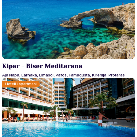
Kipar - Biser Mediterana
Aja Napa, Larnaka, Limasol, Pafos, Famagusta, Kirenija, Protaras
Hoteli i apartmani